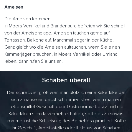
Ameisen
Die Ameisen kommen
In Moers Vennikel und Brandenburg befreien wir Sie schnell
von der Ameisenplage. Ameisen tauchen gerne auf
Terrassen. Balkone auf. Manchmal sogar in der Küche.
Ganz gleich wo die Ameisen auftauchen. wenn Sie einen
Kammerjäger brauchen, in Moers Vennikel oder Umland
leben, dann rufen Sie uns an.
Schaben überall
Der schreck ist groß wen man plötzlich eine Kakerlake bei
sich zuhause entdeckt schlimmer ist es, wenn man ein
Lebensmittel Geschäft oder Gastronomie besitz und die
Kakerlaken sich da vermehret haben, sollte es zu sowas
kommen ist die Schließung des Betriebes garantiert. Sollte
Ihr Geschäft, Arbeitsstelle oder Ihr Haus von Schaben