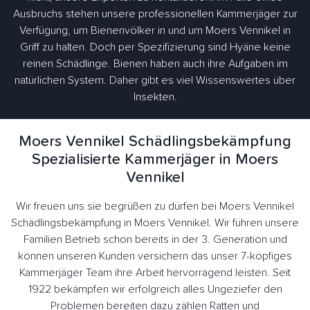
Ausbruchs stehen unsere professionellen Kammerjäger zur
Verfügung, um Bienenvölker in und um Moers Vennikel in
Griff zu halten. Doch per Spezifizierung sind Hyäne keine
reinen Schädlinge. Bienen haben auch ihre Aufgaben im
natürlichen System. Daher gibt es viel Wissenswertes über
Insekten.
Moers Vennikel Schädlingsbekämpfung
Spezialisierte Kammerjäger in Moers
Vennikel
Wir freuen uns sie begrüßen zu dürfen bei Moers Vennikel
Schädlingsbekämpfung in Moers Vennikel. Wir führen unsere
Familien Betrieb schon bereits in der 3. Generation und
können unseren Kunden versichern das unser 7-köpfiges
Kammerjäger Team ihre Arbeit hervorragend leisten. Seit
1922 bekämpfen wir erfolgreich alles Ungeziefer den
Problemen bereiten dazu zählen Ratten und