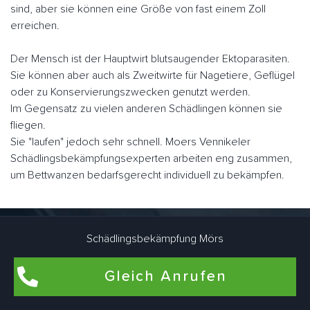
sind, aber sie können eine Größe von fast einem Zoll
erreichen.
Der Mensch ist der Hauptwirt blutsaugender Ektoparasiten.
Sie können aber auch als Zweitwirte für Nagetiere, Geflügel
oder zu Konservierungszwecken genutzt werden.
Im Gegensatz zu vielen anderen Schädlingen können sie
fliegen.
Sie "laufen" jedoch sehr schnell. Moers Vennikeler
Schädlingsbekämpfungsexperten arbeiten eng zusammen,
um Bettwanzen bedarfsgerecht individuell zu bekämpfen.
Flohbekämpfung in Moers Vennikel
Schädlingsbekämpfung Mörs
Flöhe kommen am häufigsten in Wohnungen und Häusern
Gleich Anrufen
vor, in denen Haustiere wie Hunde und Katzen leben. Auch
in Wohnräumen, die schon lange nicht mehr von Haustieren
bewohnt wurden, können Flöhe brüten. Dafür sind Katze und