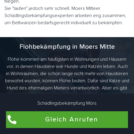
fliegen.
Sie "laufen" jedoch sehr schnell. Moers Mitteer
Schädlingsbekämpfungsexperten arbeiten eng zusammen,
um Bettwanzen bedarfsgerecht individuell zu bekämpfen.
Flohbekämpfung in Moers Mitte
Flöhe kommen am häufigsten in Wohnungen und Häusern
vor, in denen Haustiere wie Hunde und Katzen leben. Auch
in Wohnräumen, die schon lange nicht mehr von Haustieren
bewohnt wurden, können Flöhe brüten. Dafür sind Katze und
Hund des ehemaligen Mieters verantwortlich. Aber es gibt
noch viel mehr Tiere, die Flöhe ins Haus bringen. Als
Überträger kommen vor allem haarige Vertreter wie Ratten,
Schädlingsbekämpfung Mörs
Mäuse oder Kaninchen in Frage.
Gleich Anrufen
Professionelle und Saubere Leistung