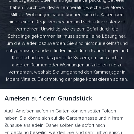
Urlaubsgepäck oder Nahrungsmittelverpackung betreten
haben. Durch die ideale Temperatur, welche die Moers
Mitteer Wohnungen haben können, sich die Kakerlaken
hinter einem Regal verkriechen und sich in kürzester Zeit
vermehren. Unwichtig wie es zum Befall durch die
Schädlinge gekommen ist, muss schnell eine Lösung her,
um die wieder loszuwerden. Sie sind nicht nur ekelhaft und
unhygienisch, sondern finden auch durch Rohrleitungen und
Kabelschächten das perfekte System, um sich auch in
anderen Räumen oder Wohnungen aufzuteilen und zu
vermehren, weshalb Sie umgehend den Kammerjäger in
Moers Mitte zu Bekämpfung der plage kontaktieren sollten.
Ameisen auf dem Grundstück
Auch Ameisenhaufen im Garten können später Folgen
haben. Sie könne sich auf die Gartenterrasse und in Ihrem
Zuhause ansiedeln. Daher sollten sie sofort nach
Entdeckung beseitigt werden. Sie sind sehr unhygienisch,