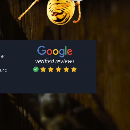
 er
 und